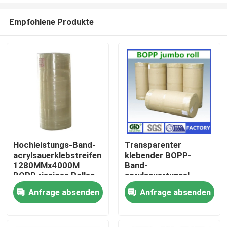
Empfohlene Produkte
Hochleistungs-Band-
Transparenter
acrylsauerklebstreifen
klebender BOPP-
Haus
1280MMx4000M
Band-
BOPP riesiges Rollen
acrylsauertunnel-
bohrwagen rollen
Anfrage absenden
Anfrage absenden
Produkte
besonders
angefertigtes
1280mmx4000m
Über uns