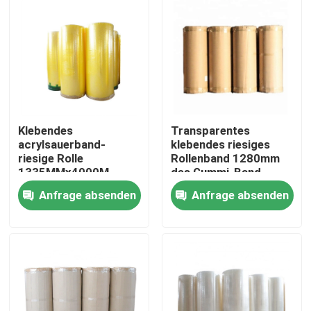
Fabrik-Ausflug
Qualitätskontrolle
Treten Sie mit uns in Verbindung
Klebendes
Transparentes
acrylsauerband-
klebendes riesiges
riesige Rolle
Rollenband 1280mm
Fordern Sie ein Zitat
1335MMx4000M
des Gummi-Band-
Gummi Opp BOPP
riesiges Rollenbopp
Anfrage absenden
Anfrage absenden
Klebstreifen BOPP
Kraftpapier-Klebstreifen
HAUSTIER Klebstreifen