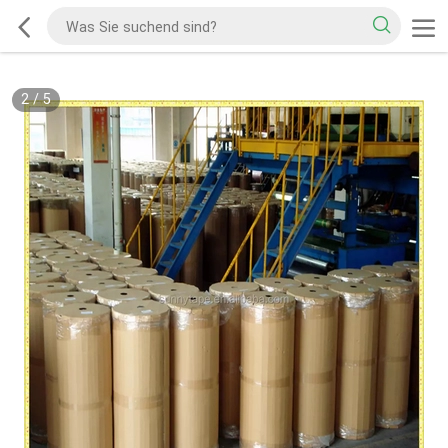
2
/
5