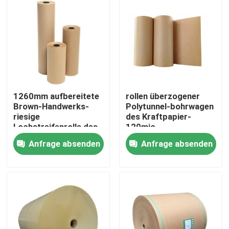
Fabrik-Ausflug
Qualitätskontrolle
Treten Sie mit uns in Verbindung
1260mm aufbereitete
rollen überzogener
Brown-Handwerks-
Polytunnel-bohrwagen
riesige
des Kraftpapier-
Fordern Sie ein Zitat
Lochstreifenrolle des
120mic
freien Raumes für die
umweltfreundliches
Anfrage absenden
Anfrage absenden
Blumen-Geschenk-
Verpackung
Klebstreifen BOPP
Kraftpapier-Klebstreifen
HAUSTIER Klebstreifen