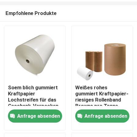
Empfohlene Produkte
Soem blich gummiert
Weißes rohes
Kraftpapier
gummiert Kraftpapier-
Haus
Lochstreifen für das
riesiges Rollenband
Geschenk-Verpacken
Browns pro Tonne
Anfrage absenden
Anfrage absenden
Produkte
Über uns