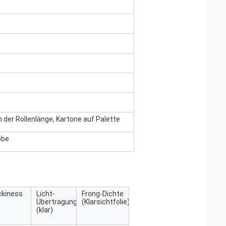
n der Rollenlänge, Kartone auf Palette
obe
ckiness
Licht-
Frong-Dichte
Übertragungsrate
(Klarsichtfolie)
(klar)