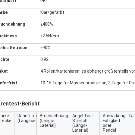
lastikart
PET
arbe
Klar/gefärbt
ruchdehnung
≥400%
ackiness
≥2.5N/cm
elles Getriebe
≥90%
ichte
0,92
aket
4 Rollen/kartonieren, es abhängt größtenteils vo
eferfrist
10-15 Tage für Massenproduktion, 3 Tage für Pr
rentest-Bericht
tärke-
Dehnfestigkeit
Bruchdehnung
Angel Tear
Auswirkungs-
Ta
trecke
(Längsseitenteil)
(Längs-
Stretch
Fähigkeit
Laterial)
(Längs-
oder
Laterial)
Pendel