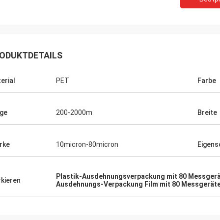
ODUKTDETAILS
erial
PET
Farbe
ge
200-2000m
Breite
rke
10micron-80micron
Eigens
Plastik-Ausdehnungsverpackung mit 80 Messger
kieren
Ausdehnungs-Verpackung Film mit 80 Messgerät