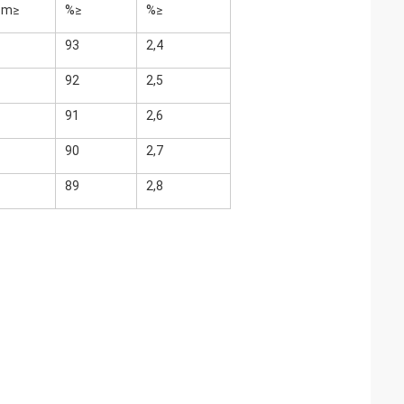
cm≥
%≥
%≥
93
2,4
92
2,5
91
2,6
90
2,7
89
2,8