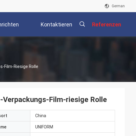
German
richten
Kontaktieren
Referenzen
Sie Uns
描
-Film-Riesige Rolle
述
Verpackungs-Film-riesige Rolle
sort
China
ame
UNIFORM