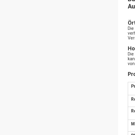
Au
Ör
Die
ver
Ver
Ho
Die
kan
von
Pr
P
R
R
M