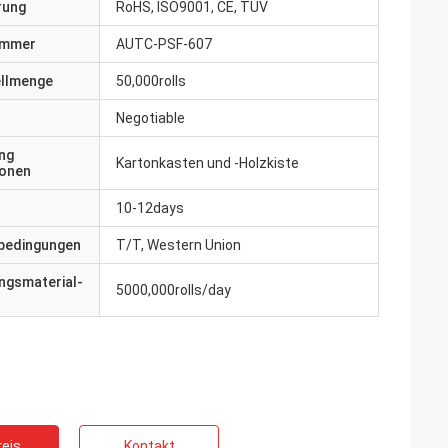
erung
RoHS, ISO9001, CE, TUV
ummer
AUTC-PSF-607
ellmenge
50,000rolls
Negotiable
ng
Kartonkasten und -Holzkiste
ionen
10-12days
bedingungen
T/T, Western Union
ngsmaterial-
5000,000rolls/day
eis
Kontakt