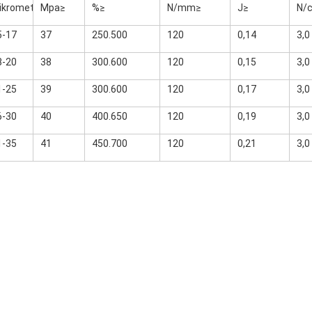
ikrometer
Mpa≥
%≥
N/mm≥
J≥
N/
5-17
37
250.500
120
0,14
3,0
8-20
38
300.600
120
0,15
3,0
1-25
39
300.600
120
0,17
3,0
6-30
40
400.650
120
0,19
3,0
1-35
41
450.700
120
0,21
3,0