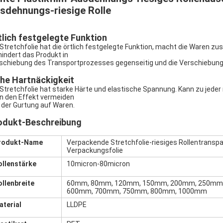
sdehnungs-riesige Rolle
tlich festgelegte Funktion
 Stretchfolie hat die örtlich festgelegte Funktion, macht die Ware
hindert das Produkt in
schiebung des Transportprozesses gegenseitig und die Verschiebung
he Hartnäckigkeit
 Stretchfolie hat starke Härte und elastische Spannung. Kann zu jede
n den Effekt vermeiden
 der Gurtung auf Waren.
odukt-Beschreibung
rodukt-Name
Verpackende Stretchfolie-riesiges Rollentranspa
Verpackungsfolie
ollenstärke
10micron-80micron
ollenbreite
60mm, 80mm, 120mm, 150mm, 200mm, 250mm
600mm, 700mm, 750mm, 800mm, 1000mm
aterial
LLDPE