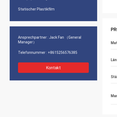
Statischer Plastikfilm
PR
Ansprechpartner :
Jack Fan （General
Manager）
Mat
Telefonnummer :
+8615256576385
Län
Kontakt
Stä
Mar