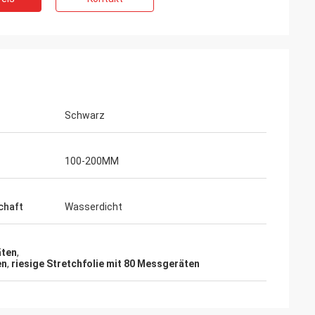
Schwarz
100-200MM
chaft
Wasserdicht
äten
,
en
,
riesige Stretchfolie mit 80 Messgeräten