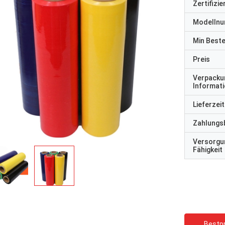
Zertifizi
Modelln
Min Best
Preis
Verpacku
Informat
Lieferzeit
Zahlungs
Versorgu
Fähigkeit
Bestpr