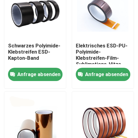
Fabrik-Ausflug
Qualitätskontrolle
Schwarzes Polyimide-
Elektrisches ESD-PU-
Klebstreifen ESD-
Polyimide-
Treten Sie mit uns in Verbindung
Kapton-Band
Klebstreifen-Film-
Sublimations-Hitze-
Band für Klasse PWBs
Anfrage absenden
Anfrage absenden
Fordern Sie ein Zitat
H
Klebstreifen BOPP
Kraftpapier-Klebstreifen
HAUSTIER Klebstreifen