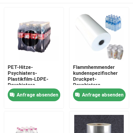
PET-Hitze-
Flammhemmender
Psychiaters-
kundenspezifischer
Plastikfilm-LDPE-
Druckpet-
Psychiaters-
Psychiaters-
Verpackungsfolie-
Verpackungs-Film
Nach Hause
Anfrage absenden
Anfrage absenden
Gebrauch für
schrumpfbarer Film-
Verpackungsmaterialien
Hitze-Psychiater 75
oder Waren
Mikrometer Lldpe
Über uns
Kontakte