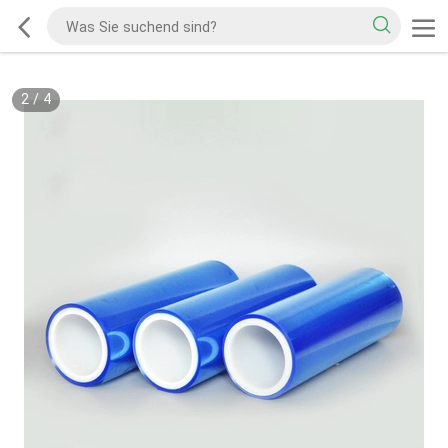
2
/
4