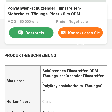
Polyäthylen-schützender Filmstreifen-
Sicherheits-Tönungs-Plastikfilm ODM
selbstklebender für Glasfenster
MOQ：50,000rolls
Preis：Negotiable
Bestpreis
Kontaktieren Sie
uns
PRODUKT-BESCHREIBUNG
Schützendes Filmstreifen ODM
,
Tönungs-schützender Filmstreifen
Markieren:
,
Polyäthylensicherheits-Tönungsfil
m
Herkunftsort
China