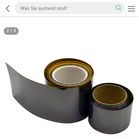
2
/
4