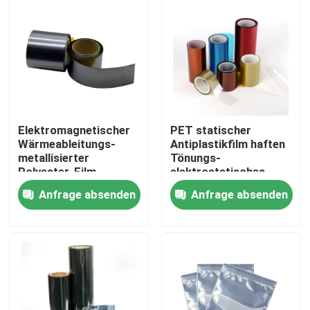
Fabrik-Ausflug
Qualitätskontrolle
Treten Sie mit uns in Verbindung
Elektromagnetischer
PET statischer
Wärmeableitungs-
Antiplastikfilm haften
metallisierter
Tönungs-
Fordern Sie ein Zitat
Polyester-Film
elektrostatisches
Verhinderungs-
Anfrage absenden
Anfrage absenden
staubdichtes
besonders angefertigt
Klebstreifen BOPP
an
Kraftpapier-Klebstreifen
HAUSTIER Klebstreifen