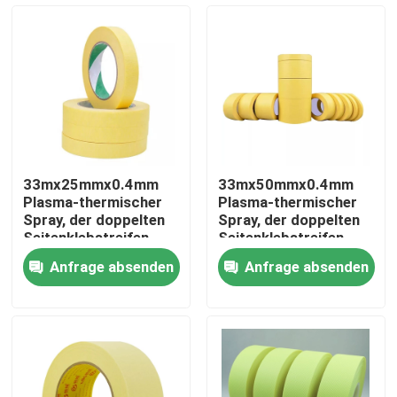
Fabrik-Ausflug
Qualitätskontrolle
Treten Sie mit uns in Verbindung
33mx25mmx0.4mm
33mx50mmx0.4mm
Plasma-thermischer
Plasma-thermischer
Fordern Sie ein Zitat
Spray, der doppelten
Spray, der doppelten
Seitenklebstreifen
Seitenklebstreifen
maskiert
maskiert
Anfrage absenden
Anfrage absenden
Klebstreifen BOPP
Kraftpapier-Klebstreifen
HAUSTIER Klebstreifen