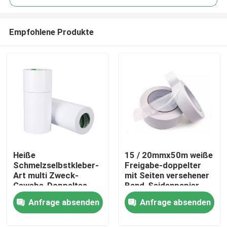
Empfohlene Produkte
Heiße
15 / 20mmx50m weiße
Haus
Schmelzselbstkleber-
Freigabe-doppelter
Art multi Zweck-
mit Seiten versehener
Gewebe-Doppeltes
Band-Seidenpapier-
Produkte
versah Klebstreifen
PapierPackband
Anfrage absenden
Anfrage absenden
mit Seiten
Über uns