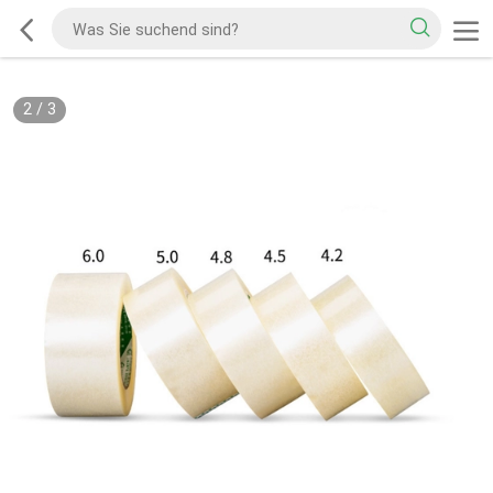
2
/
3