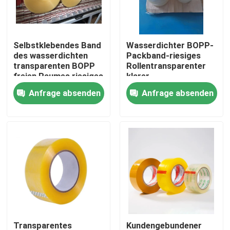
Fabrik-Ausflug
Selbstklebendes Band
Wasserdichter BOPP-
des wasserdichten
Packband-riesiges
Qualitätskontrolle
transparenten BOPP
Rollentransparenter
freien Raumes riesiges
klarer
Rollen
Farbklebstreifen
Anfrage absenden
Anfrage absenden
Treten Sie mit uns in Verbindung
Fordern Sie ein Zitat
Klebstreifen BOPP
Kraftpapier-Klebstreifen
HAUSTIER Klebstreifen
Transparentes
Kundengebundener