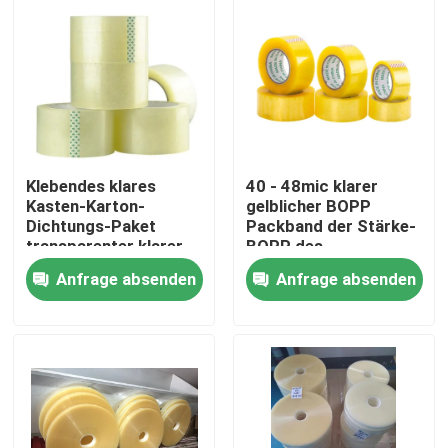
Klebendes klares
40 - 48mic klarer
Kasten-Karton-
gelblicher BOPP
Dichtungs-Paket
Packband der Stärke-
transparenter klarer
BOPP des
Bopp-Packband
Klebstreifen-
Anfrage absenden
Anfrage absenden
Haus
Produkte
Über uns