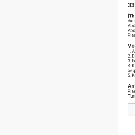
33
[Th
die
Abd
Abs
Pla
Vor
1. 
2. 
3. 
4. 
beq
5. 
An
Pla
Tur