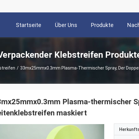
Startseite
Über Uns
Produkte
Nach
Verpackender Klebstreifen Produkt
streifen
/
33mx25mmx0.3mm Plasma-Thermischer Spray, Der Doppelte
3mx25mmx0.3mm Plasma-thermischer Spr
itenklebstreifen maskiert
Herkunft