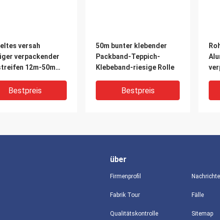
eltes versah
50m bunter klebender
Roh
riger verpackender
Packband-Teppich-
Alu
streifen 12m-50m
Klebeband-riesige Rolle
ver
eiten
Bestpreis
Bestpreis
über
Firmenprofil
Nachricht
Fabrik Tour
Fälle
Qualitätskontrolle
Sitemap