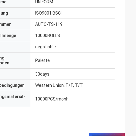
ame
UNIFORM
erung
ISO9001,BSCI
ummer
AUTC-TS-119
ellmenge
10000ROLLS
negotiable
ng
Palette
ionen
30days
bedingungen
Western Union, T/T, T/T
ngsmaterial-
10000PCS/monh