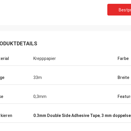
Bestpr
ODUKTDETAILS
erial
Krepppapier
Farbe
ge
33m
Breite
ke
0,3mm
Featur
kieren
0.3mm Double Side Adhesive Tape
,
3 mm doppelse