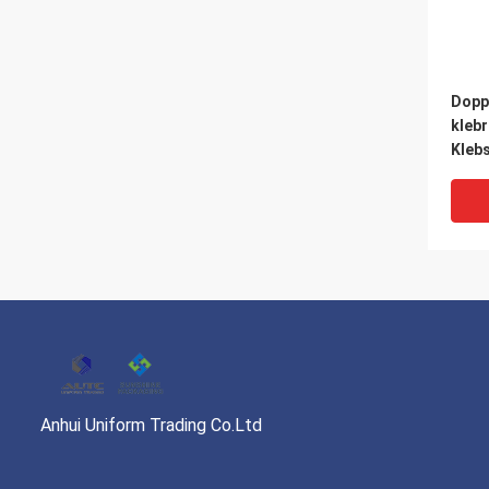
Dopp
kleb
Kleb
mit S
Anhui Uniform Trading Co.Ltd