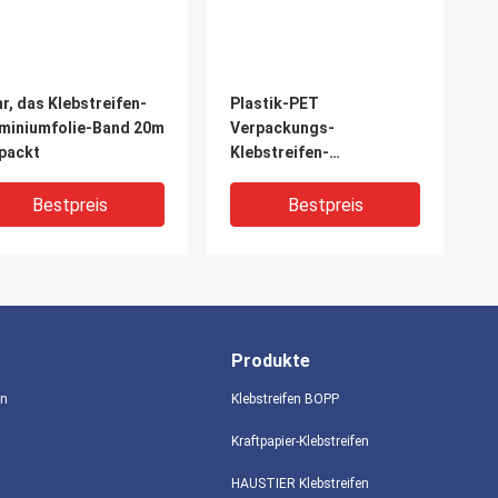
r, das Klebstreifen-
Plastik-PET
miniumfolie-Band 20m
Verpackungs-
packt
Klebstreifen-
wasserdichter Allwetter-
Reparaturband für
Bestpreis
Bestpreis
Gewächshaus-Reparatur
Produkte
en
Klebstreifen BOPP
Kraftpapier-Klebstreifen
HAUSTIER Klebstreifen