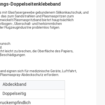
ungs-Doppelseitenklebeband
s mit Glasfasergewebe gebundenem Silikonkautschuk, und
et, das zum Sandstrahlen und Plasmaspritzen zum
mwickelt.Plasmaspritzband bietet hauptsächlich
htbogen-, Überschall- und herkömmlichen
der Flugzeugindustrie problemlos folgen.
wunsch.
d.
ht leicht zu brechen, die Oberfläche des Papiers,
 Beschädigungen.
eignen sich für medizinische Geräte, Luftfahrt,
n Plasmaspray-Abdeckschutz erfordern.
Abdeckband
Doppelseitig
ruckempfindlich