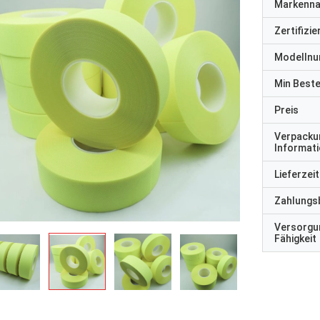
Markenn
Zertifizi
Modelln
Min Best
Preis
Verpacku
Informat
Lieferzeit
Zahlungs
Versorgu
Fähigkeit