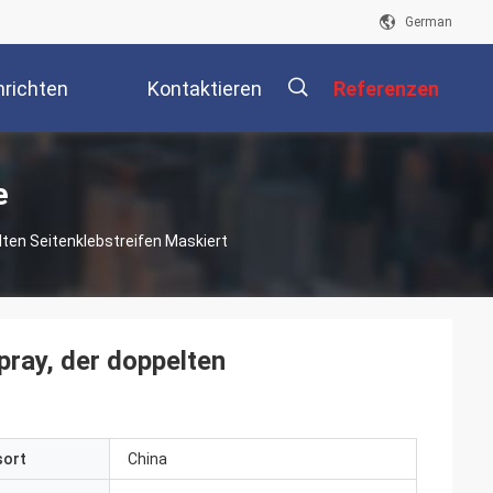
German
richten
Kontaktieren
Referenzen
Sie Uns
描
e
n Seitenklebstreifen Maskiert
述
ay, der doppelten
sort
China