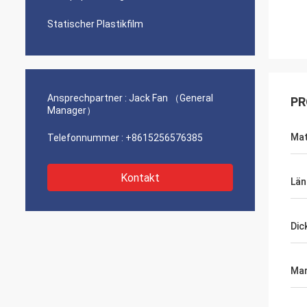
Statischer Plastikfilm
Ansprechpartner :
Jack Fan （General
PR
Manager）
Mat
Telefonnummer :
+8615256576385
Kontakt
Län
Dic
Mar