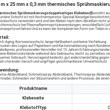
 m x 25 mm x 0,3 mm thermisches Sprühmaskier
ermisches Sprühmaskierungsdoppelseitiges Klebeband
]
besteht au
 untere Schicht ist mit Hochtemperatur-Spezial-Kieselgel beschicht
eckschutz verwendet wird und den Kleber nach dem Abreißen nicht u
chirmschutz bei Plasmaflammspritzanwendungen, einschließlich Lic
smaspritzverfahren.Und es kann der komplizierten Form von Teilen in 
teil:
Anti-Aging, Korrosionsschutz, lange Haltbarkeit und keine Verfärbung
Drucken des Logos auf Papierkern und Kartonmarkierung nach Kunden
Fabrikpreis, professioneller Hersteller mit 15 Jahren Erfahrungsstandar
Keine Kleberrückstände während des Gebrauchs, leicht zu zerreißen, nic
uemer Gebrauch. Hervorragend bedeckt, gut widerstandsfähig gegen
Kein störender Geruch und ungiftiger geschmackloser Umweltschutz
wendung:
sma-Abdeckband, Schmelzspray-Abdeckband, Thermospray-Abdeckband 
mräder, Schneiden von Siliziumwafern und andere Prozesse, die eine
Produktname
Klebeseite
Klebstofftyp
D