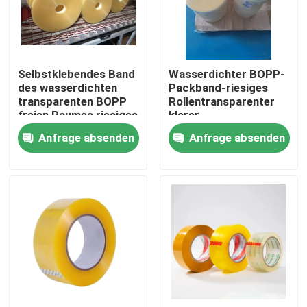
Fabrik-Ausflug
Selbstklebendes Band
Wasserdichter BOPP-
Qualitätskontrolle
des wasserdichten
Packband-riesiges
transparenten BOPP
Rollentransparenter
freien Raumes riesiges
klarer
Treten Sie mit uns in Verbindung
Rollen
Farbklebstreifen
Anfrage absenden
Anfrage absenden
Fordern Sie ein Zitat
Klebstreifen BOPP
Kraftpapier-Klebstreifen
HAUSTIER Klebstreifen