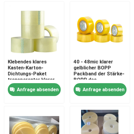
Klebendes klares
40 - 48mic klarer
Kasten-Karton-
gelblicher BOPP
Dichtungs-Paket
Packband der Stärke-
transparenter klarer
BOPP des
Bopp-Packband
Klebstreifen-
Anfrage absenden
Anfrage absenden
Haus
Produkte
Über uns