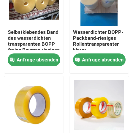
Fabrik-Ausflug
Selbstklebendes Band
Wasserdichter BOPP-
Qualitätskontrolle
des wasserdichten
Packband-riesiges
transparenten BOPP
Rollentransparenter
freien Raumes riesiges
klarer
Treten Sie mit uns in Verbindung
Rollen
Farbklebstreifen
Anfrage absenden
Anfrage absenden
Fordern Sie ein Zitat
Klebstreifen BOPP
Kraftpapier-Klebstreifen
HAUSTIER Klebstreifen