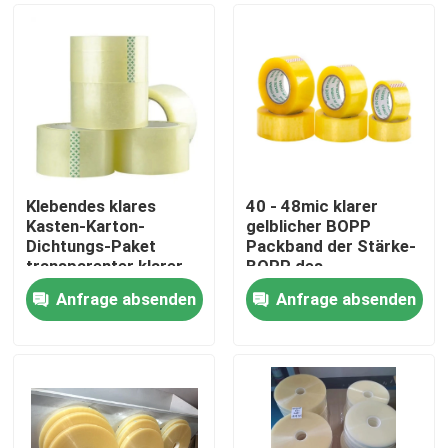
Klebendes klares
40 - 48mic klarer
Kasten-Karton-
gelblicher BOPP
Dichtungs-Paket
Packband der Stärke-
transparenter klarer
BOPP des
Bopp-Packband
Klebstreifen-
Anfrage absenden
Anfrage absenden
Haus
Produkte
Über uns