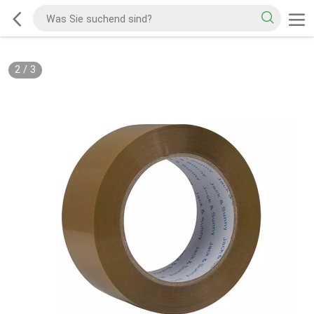
2
/
3