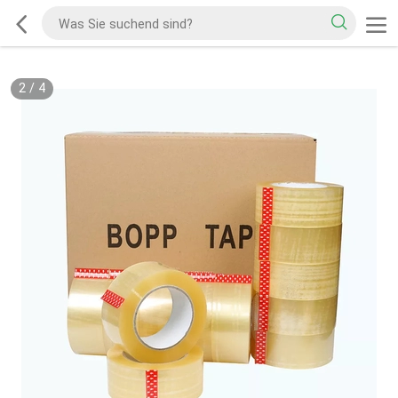
2
/
4