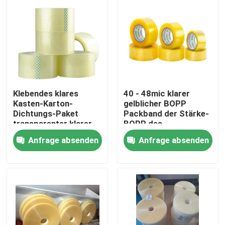
Klebendes klares
40 - 48mic klarer
Kasten-Karton-
gelblicher BOPP
Dichtungs-Paket
Packband der Stärke-
transparenter klarer
BOPP des
Bopp-Packband
Klebstreifen-
Anfrage absenden
Anfrage absenden
Haus
Produkte
Über uns