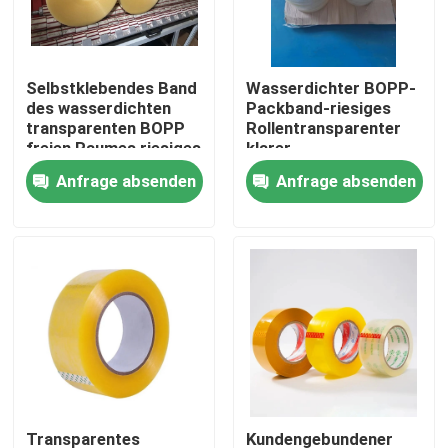
Fabrik-Ausflug
Selbstklebendes Band
Wasserdichter BOPP-
des wasserdichten
Packband-riesiges
Qualitätskontrolle
transparenten BOPP
Rollentransparenter
freien Raumes riesiges
klarer
Rollen
Farbklebstreifen
Anfrage absenden
Anfrage absenden
Treten Sie mit uns in Verbindung
Fordern Sie ein Zitat
Klebstreifen BOPP
Kraftpapier-Klebstreifen
HAUSTIER Klebstreifen
Transparentes
Kundengebundener