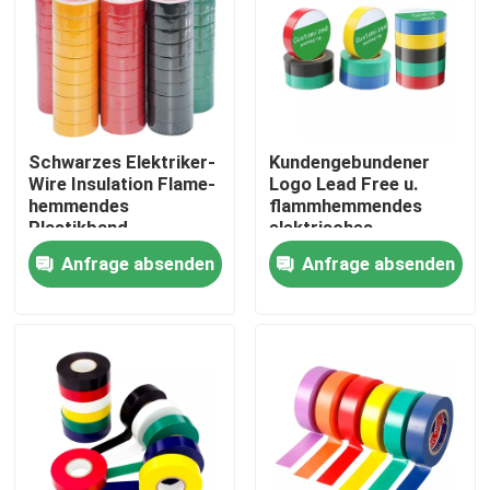
Fabrik-Ausflug
Qualitätskontrolle
Schwarzes Elektriker-
Kundengebundener
Wire Insulation Flame-
Logo Lead Free u.
Treten Sie mit uns in Verbindung
hemmendes
flammhemmendes
Plastikband-
elektrisches
elektrisches
Isolierungs-Band
Anfrage absenden
Anfrage absenden
Fordern Sie ein Zitat
selbstklebendes
PVCs
Hochspannungsband
Klebstreifen BOPP
Kraftpapier-Klebstreifen
HAUSTIER Klebstreifen