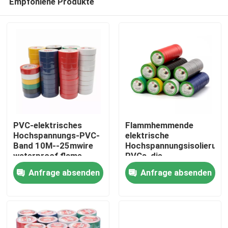
Empfohlene Produkte
PVC-elektrisches
Flammhemmende
Hochspannungs-PVC-
elektrische
Band 10M--25mwire
Hochspannungsisolierung
waterproof flame
PVCs, die
Haus
hemmendes
selbstklebendes Band
Anfrage absenden
Anfrage absenden
verdrahtet
Produkte
Über uns