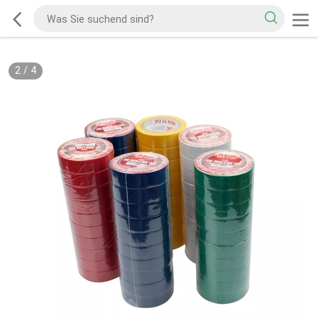
2
/
4