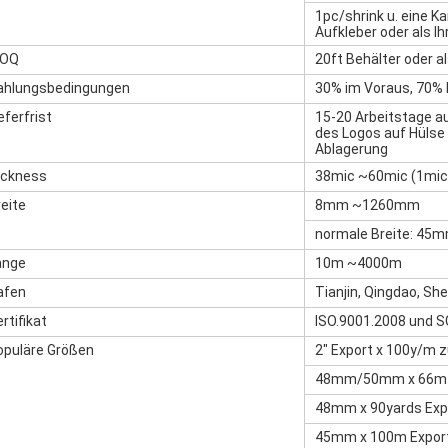
1pc/shrink u. eine Ka
Aufkleber oder als Ih
OQ
20ft Behälter oder al
ahlungsbedingungen
30% im Voraus, 70% 
eferfrist
15-20 Arbeitstage
des Logos auf Hülse
Ablagerung
ickness
38mic ~60mic (1mi
eite
8mm ~1260mm
normale Breite: 4
änge
10m ~4000m
afen
Tianjin, Qingdao, Sh
rtifikat
ISO.9001.2008 und S
opuläre Größen
2" Export x 100y/m z
48mm/50mm x 66m E
48mm x 90yards Expo
45mm x 100m Export 