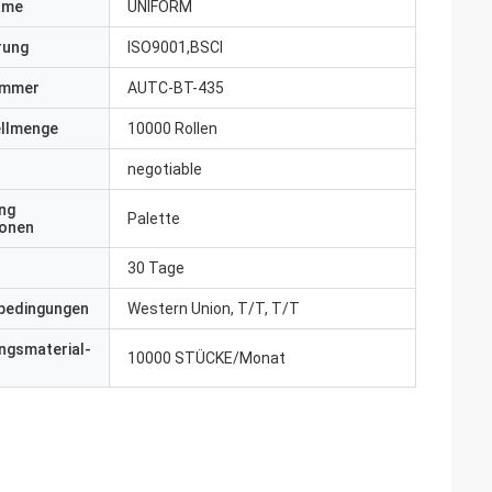
ame
UNIFORM
erung
ISO9001,BSCI
ummer
AUTC-BT-435
ellmenge
10000 Rollen
negotiable
ng
Palette
ionen
30 Tage
bedingungen
Western Union, T/T, T/T
ngsmaterial-
10000 STÜCKE/Monat