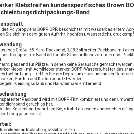
arker Klebstreifen kundenspezifisches Brown B
chleistungsdichtpackungs-Band
genschaft
m des Polypropylens BOPP OPP, beschichtet mit wasserbasiertem Acryl
ren Sie sich mit dem guten Auftritt, hochfest, wasserdicht, druckempf
wendung
assende Größe: 55-Yard-Packband, 1,88 Zoll breiter Packband mit einem
ieses transparente Band ist für alle Standardbandzufuhren und -Packb
d
marm, passend für Plätze, in denen keine Geräusche gemacht werden
tarker Kleber - mit Acrylkleber starken BOPP-Wassers, haftet das st
ehrfachnutzung - treffen Sie am Depot, am Haus und an der Büronutz
packen, Kasten und Karton benutzt werden
siegeln, Kleidungsstaub und Haustierhaar entfernend.
schreibung
nsparenter Packband wird mit BOPP-Film kombiniert und den umweltfre
tondichtband geruchlos her.
n das Kastenband benutzen Sie, strahlt es keinen chemischen giftigen
onutzung passend ist.
teil:
Film-releaesantifälschungs-Klebstreifen