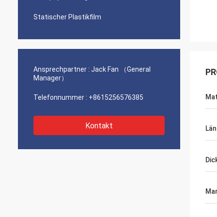
Statischer Plastikfilm
Ansprechpartner :
Jack Fan （General
PR
Manager）
Mat
Telefonnummer :
+8615256576385
Kontakt
Län
Dic
Mar