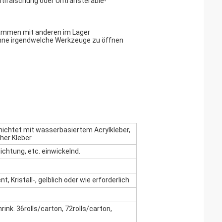
ntifälschung oder Untransterable-
usammen mit anderen im Lager
 ohne irgendwelche Werkzeuge zu öffnen
ichtet mit wasserbasiertem Acrylkleber,
cher Kleber
chtung, etc. einwickelnd.
nt, Kristall-, gelblich oder wie erforderlich
ink. 36rolls/carton, 72rolls/carton,