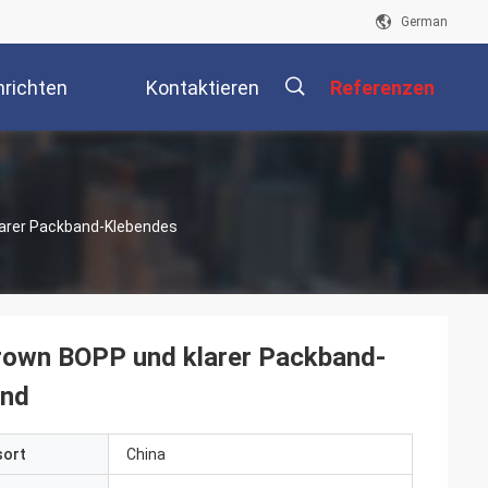
German
richten
Kontaktieren
Referenzen
Sie Uns
描
larer Packband-Klebendes
述
Brown BOPP und klarer Packband-
and
sort
China