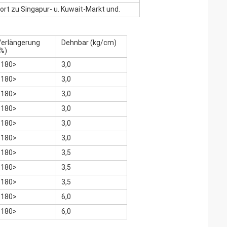
rt zu Singapur- u. Kuwait-Markt und.
Verlängerung
Dehnbar (kg/cm)
%)
<180>
3,0
<180>
3,0
<180>
3,0
<180>
3,0
<180>
3,0
<180>
3,0
<180>
3,5
<180>
3,5
<180>
3,5
<180>
6,0
<180>
6,0