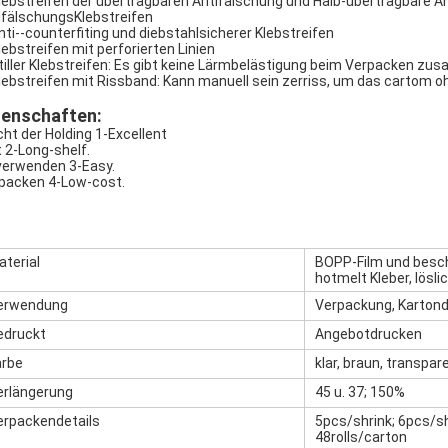
Klebstreifen der übertragbaren Antifälschung und Halb-übertragbare A
ifälschungsKlebstreifen
anti--counterfiting und diebstahlsicherer Klebstreifen
Klebstreifen mit perforierten Linien
stiller Klebstreifen: Es gibt keine Lärmbelästigung beim Verpacken z
Klebstreifen mit Rissband: Kann manuell sein zerriss, um das cartom
genschaften:
ht der Holding 1-Excellent
t 2-Long-shelf.
verwenden 3-Easy.
packen 4-Low-cost.
aterial
BOPP-Film und besch
hotmelt Kleber, lösli
erwendung
Verpackung, Kartondi
edruckt
Angebotdrucken
arbe
klar, braun, transpare
erlängerung
45 u. 37; 150%
erpackendetails
5pcs/shrink; 6pcs/shr
48rolls/carton