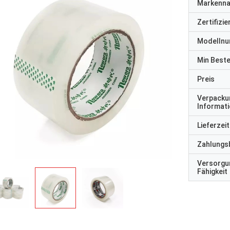
Markenn
Zertifizi
Modelln
Min Best
Preis
Verpacku
Informat
Lieferzeit
Zahlungs
Versorgu
Fähigkeit