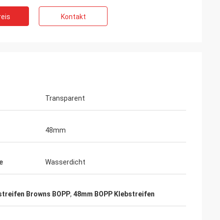
eis
Kontakt
Transparent
48mm
e
Wasserdicht
streifen Browns BOPP
,
48mm BOPP Klebstreifen