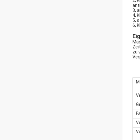
2, 
ant
3, 
4, 
5, 
6, 
Ei
Mac
Zei
zu 
Ver
M
V
G
F
V
V