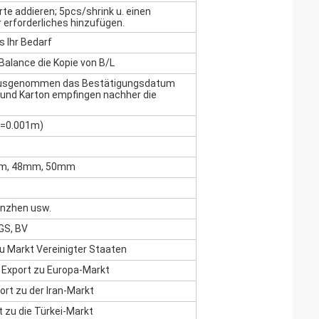
rte addieren; 5pcs/shrink u. einen
r erforderliches hinzufügen.
s Ihr Bedarf
Balance die Kopie von B/L
 ausgenommen das Bestätigungsdatum
 und Karton empfingen nachher die
c=0.001m)
5mm, 48mm, 50mm
enzhen usw.
GS, BV
u Markt Vereinigter Staaten
xport zu Europa-Markt
rt zu der Iran-Markt
zu die Türkei-Markt