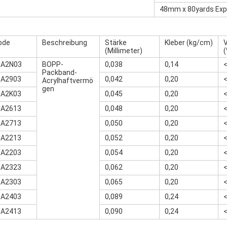
48mm x 80yards Expo
ode
Beschreibung
Stärke
Kleber (kg/cm)
(Millimeter)
(
-A2N03
BOPP-
0,038
0,14
Packband-
-A2903
0,042
0,20
Acrylhaftvermö
gen
-A2K03
0,045
0,20
-A2613
0,048
0,20
-A2713
0,050
0,20
-A2213
0,052
0,20
-A2203
0,054
0,20
-A2323
0,062
0,20
-A2303
0,065
0,20
-A2403
0,089
0,24
-A2413
0,090
0,24