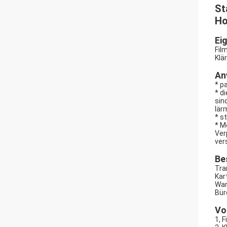
St
Ho
Ei
Fil
Klä
An
* p
* d
sin
lär
* s
* M
Ver
ver
Be
Tra
Kar
Wan
Bür
Vor
1, 