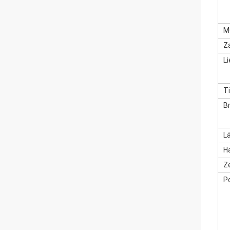
M
Z
Li
T
Br
L
H
Ze
P