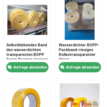
Produkte
Klebstreifen BOPP
Kraftpapier-Klebstreifen
Selbstklebendes Band
Wasserdichter BOPP-
des wasserdichten
Packband-riesiges
transparenten BOPP
Rollentransparenter
HAUSTIER Klebstreifen
freien Raumes riesiges
klarer
Rollen
Farbklebstreifen
Anfrage absenden
Anfrage absenden
PVC-Klebstreifen
BOPP-Band-riesige Rolle
Fiberglas-Klebstreifen