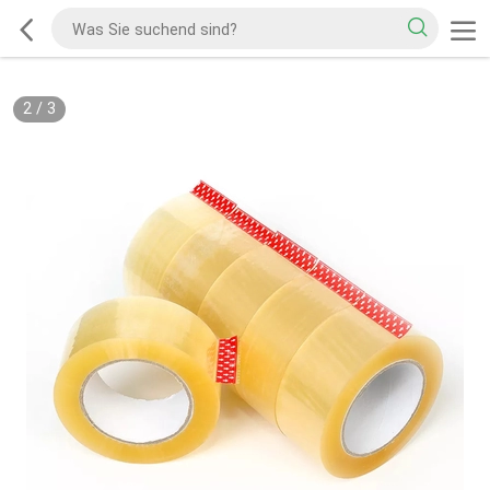
2
/
3