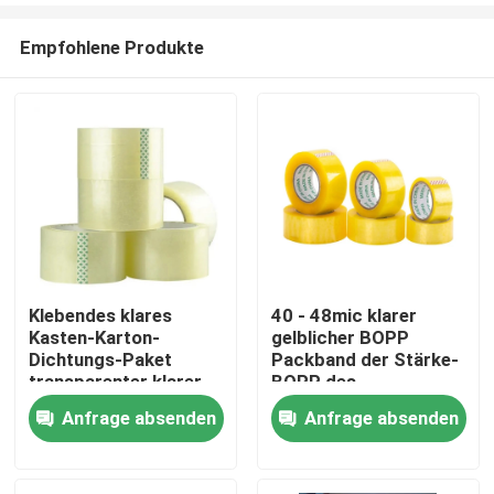
Empfohlene Produkte
Klebendes klares
40 - 48mic klarer
Kasten-Karton-
gelblicher BOPP
Nach Hause
Dichtungs-Paket
Packband der Stärke-
transparenter klarer
BOPP des
Bopp-Packband
Klebstreifen-
Anfrage absenden
Anfrage absenden
Über uns
Kontakte