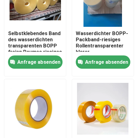
Fabrik-Ausflug
Selbstklebendes Band
Wasserdichter BOPP-
Qualitätskontrolle
des wasserdichten
Packband-riesiges
transparenten BOPP
Rollentransparenter
freien Raumes riesiges
klarer
Treten Sie mit uns in Verbindung
Rollen
Farbklebstreifen
Anfrage absenden
Anfrage absenden
Fordern Sie ein Zitat
Klebstreifen BOPP
Kraftpapier-Klebstreifen
HAUSTIER Klebstreifen