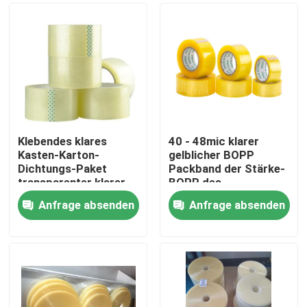
Klebendes klares
40 - 48mic klarer
Kasten-Karton-
gelblicher BOPP
Dichtungs-Paket
Packband der Stärke-
transparenter klarer
BOPP des
Bopp-Packband
Klebstreifen-
Anfrage absenden
Anfrage absenden
Haus
Produkte
Über uns