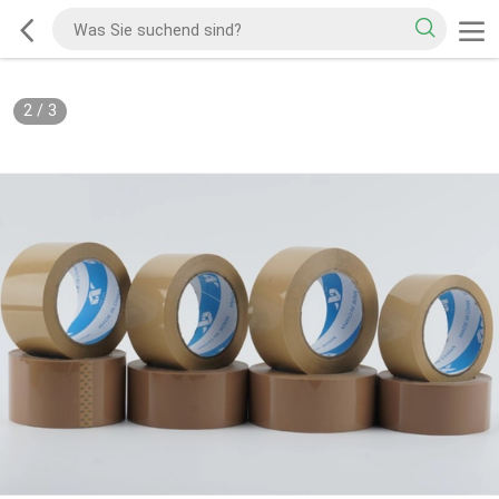
2
/
3