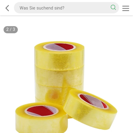
2
/
3