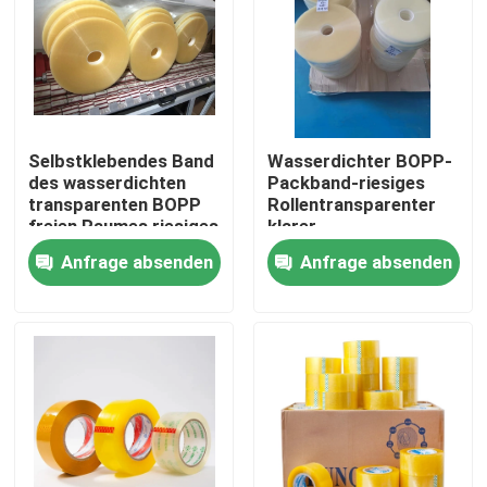
Fabrik-Ausflug
Qualitätskontrolle
Selbstklebendes Band
Wasserdichter BOPP-
des wasserdichten
Packband-riesiges
Treten Sie mit uns in Verbindung
transparenten BOPP
Rollentransparenter
freien Raumes riesiges
klarer
Rollen
Farbklebstreifen
Anfrage absenden
Anfrage absenden
Fordern Sie ein Zitat
Klebstreifen BOPP
Kraftpapier-Klebstreifen
HAUSTIER Klebstreifen