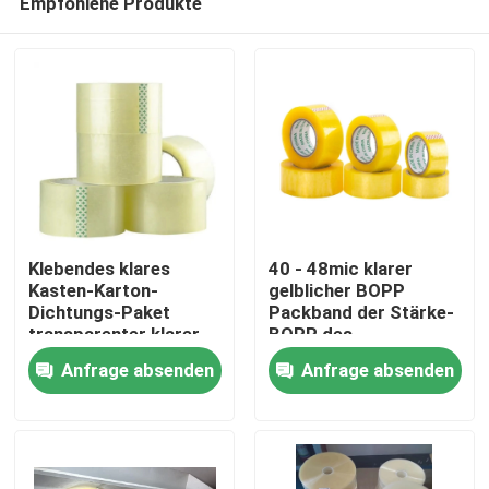
Empfohlene Produkte
Klebendes klares
40 - 48mic klarer
Kasten-Karton-
gelblicher BOPP
Dichtungs-Paket
Packband der Stärke-
transparenter klarer
BOPP des
Haus
Bopp-Packband
Klebstreifen-
Anfrage absenden
Anfrage absenden
Produkte
Über uns