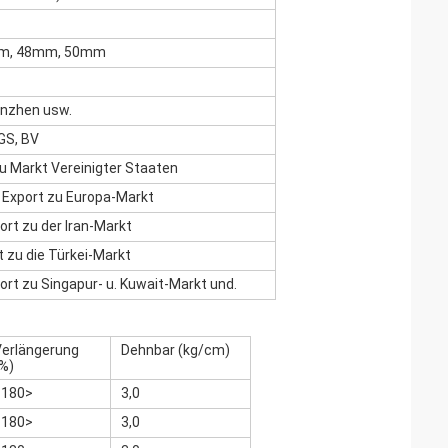
5mm, 48mm, 50mm
enzhen usw.
GS, BV
u Markt Vereinigter Staaten
xport zu Europa-Markt
rt zu der Iran-Markt
zu die Türkei-Markt
rt zu Singapur- u. Kuwait-Markt und.
Verlängerung
Dehnbar (kg/cm)
%)
<180>
3,0
<180>
3,0