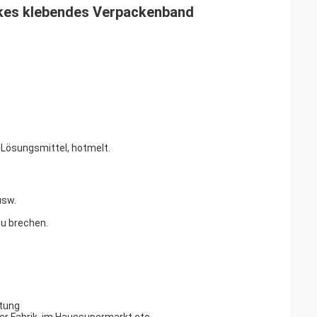
kes klebendes Verpackenband
 Lösungsmittel, hotmelt.
usw.
zu brechen.
htung