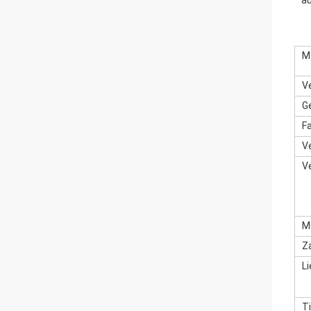
* a
M
V
G
F
V
V
M
Z
Li
T