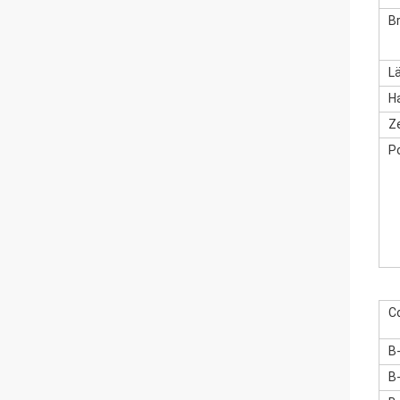
Br
L
H
Ze
P
C
B
B