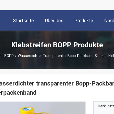
Startseite
Über Uns
Produkte
Nach
Klebstreifen BOPP Produkte
fen BOPP
/
Wasserdichter Transparenter Bopp-Packband-Starkes Kl
sserdichter transparenter Bopp-Packba
erpackenband
Herkunft