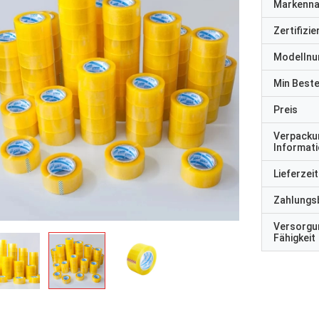
Markenn
Zertifizi
Modelln
Min Best
Preis
Verpacku
Informat
Lieferzeit
Zahlungs
Versorgu
Fähigkeit