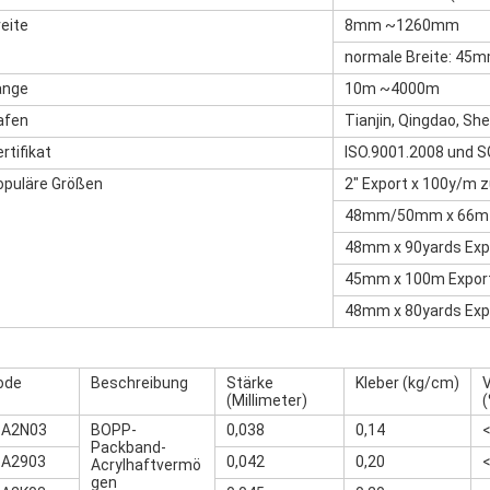
eite
8mm ~1260mm
normale Breite: 4
änge
10m ~4000m
afen
Tianjin, Qingdao, Sh
rtifikat
ISO.9001.2008 und S
opuläre Größen
2" Export x 100y/m z
48mm/50mm x 66m E
48mm x 90yards Expo
45mm x 100m Export 
48mm x 80yards Expo
ode
Beschreibung
Stärke
Kleber (kg/cm)
(Millimeter)
(
-A2N03
BOPP-
0,038
0,14
Packband-
-A2903
0,042
0,20
Acrylhaftvermö
gen