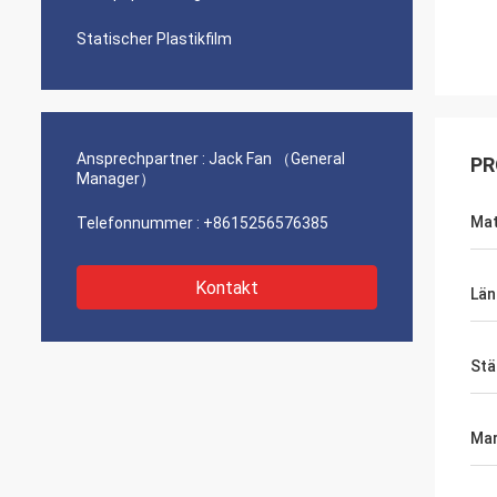
Statischer Plastikfilm
Ansprechpartner :
Jack Fan （General
PR
Manager）
Mat
Telefonnummer :
+8615256576385
Kontakt
Län
Stä
Mar