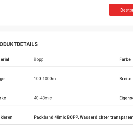
Bestpr
ODUKTDETAILS
erial
Bopp
Farbe
ge
100-1000m
Breite
rke
40-48mic
Eigens
kieren
Packband 48mic BOPP
,
Wasserdichter transparen