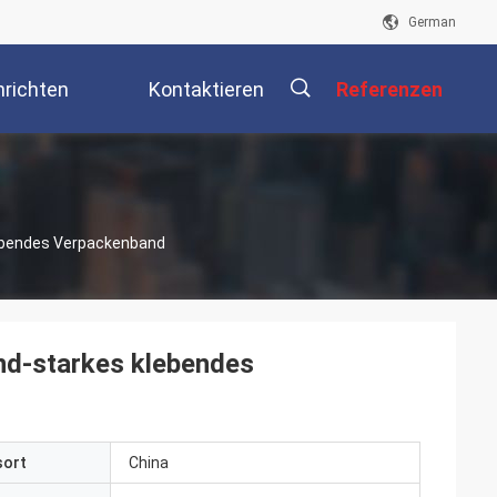
German
richten
Kontaktieren
Referenzen
Sie Uns
描
ebendes Verpackenband
述
nd-starkes klebendes
sort
China