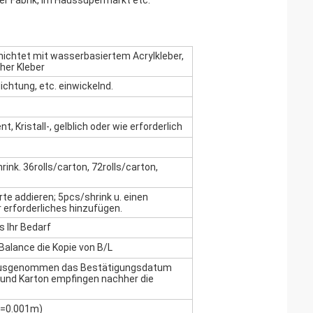
r Fabrik, im Haussupermarkt etc.
ichtet mit wasserbasiertem Acrylkleber,
cher Kleber
chtung, etc. einwickelnd.
nt, Kristall-, gelblich oder wie erforderlich
ink. 36rolls/carton, 72rolls/carton,
rte addieren; 5pcs/shrink u. einen
r erforderliches hinzufügen.
s Ihr Bedarf
Balance die Kopie von B/L
 ausgenommen das Bestätigungsdatum
 und Karton empfingen nachher die
c=0.001m)