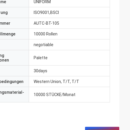
ame
UNIFORM
erung
ISO9001,BSCI
ummer
AUTC-BT-105
ellmenge
10000 Rollen
negotiable
ng
Palette
ionen
30days
bedingungen
Western Union, T/T, T/T
ngsmaterial-
10000 STÜCKE/Monat