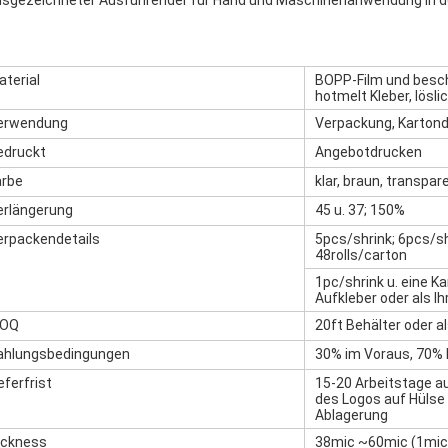
usgezeichneter Ausführender für Hand und Maschinenanwendung in de
aterial
BOPP-Film und besch
hotmelt Kleber, lösli
erwendung
Verpackung, Kartondi
edruckt
Angebotdrucken
arbe
klar, braun, transpare
erlängerung
45 u. 37; 150%
erpackendetails
5pcs/shrink; 6pcs/shr
48rolls/carton
1pc/shrink u. eine Ka
Aufkleber oder als Ih
OQ
20ft Behälter oder al
ahlungsbedingungen
30% im Voraus, 70% 
eferfrist
15-20 Arbeitstage
des Logos auf Hülse
Ablagerung
ickness
38mic ~60mic (1mi