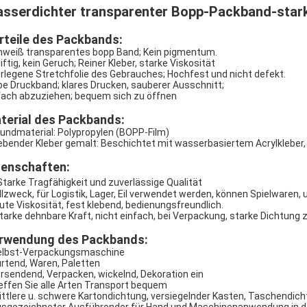
sserdichter transparenter Bopp-Packband-star
rteile des Packbands:
nweiß transparentes bopp Band; Kein pigmentum.
iftig, kein Geruch; Reiner Kleber, starke Viskosität
rlegene Stretchfolie des Gebrauches; Hochfest und nicht defekt.
be Druckband; klares Drucken, sauberer Ausschnitt;
fach abzuziehen; bequem sich zu öffnen
terial des Packbands:
rundmaterial: Polypropylen (BOPP-Film)
lebender Kleber gemalt: Beschichtet mit wasserbasiertem Acrylkleber,
genschaften:
Starke Tragfähigkeit und zuverlässige Qualität
Allzweck, für Logistik, Lager, Eil verwendet werden, können Spielwaren, 
Gute Viskosität, fest klebend, bedienungsfreundlich.
Starke dehnbare Kraft, nicht einfach, bei Verpackung, starke Dichtung 
rwendung des Packbands:
elbst-Verpackungsmaschine
urtend, Waren, Paletten
ersendend, Verpacken, wickelnd, Dekoration ein
reffen Sie alle Arten Transport bequem
ittlere u. schwere Kartondichtung, versiegelnder Kasten, Taschendic