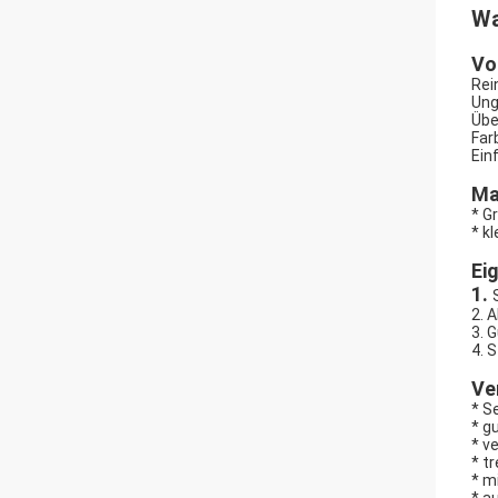
Wa
Vo
Rei
Ung
Übe
Far
Ein
Ma
* G
* k
Ei
1.
2. 
3. 
4. 
Ve
* S
* g
* v
* t
* m