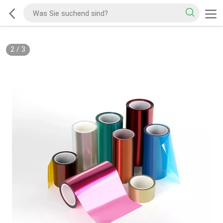
2
/
3