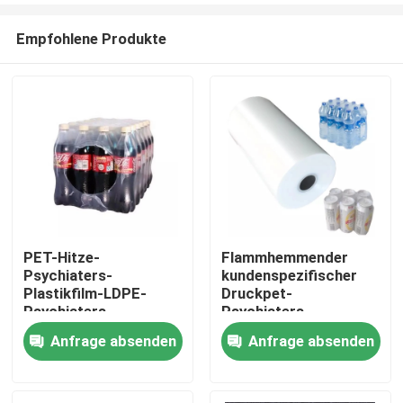
Empfohlene Produkte
PET-Hitze-
Flammhemmender
Psychiaters-
kundenspezifischer
Haus
Plastikfilm-LDPE-
Druckpet-
Psychiaters-
Psychiaters-
Verpackungsfolie-
Verpackungs-Film
Anfrage absenden
Anfrage absenden
Produkte
Gebrauch für
schrumpfbarer Film-
Verpackungsmaterialien
Hitze-Psychiater 75
oder Waren
Mikrometer Lldpe
Über uns