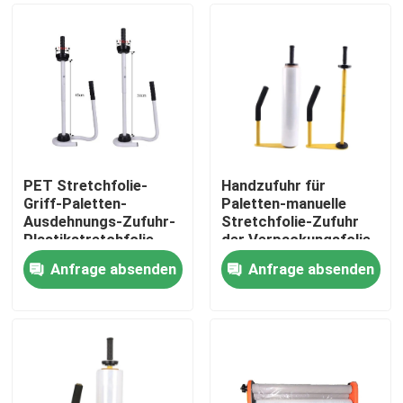
PET Stretchfolie-
Handzufuhr für
Griff-Paletten-
Paletten-manuelle
Ausdehnungs-Zufuhr-
Stretchfolie-Zufuhr
Plastikstretchfolie-
der Verpackungsfolie-
Verpackungs-
20inch
Anfrage absenden
Anfrage absenden
Werkzeug-Stand-
Haus
Zufuhr u. Halter
Produkte
Über uns