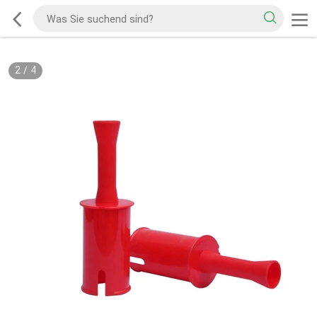
2
/
4